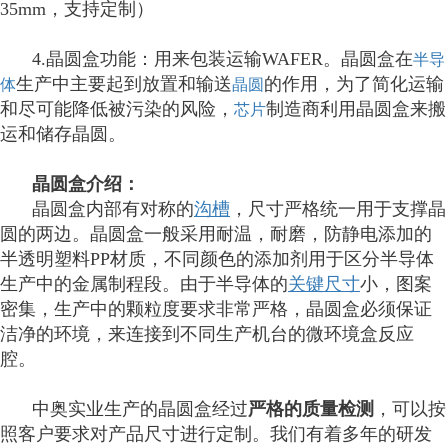
35mm，支持定制）
4.晶圆盒功能：用来包装运输WAFER。
晶圆盒在
半导
生产中主要起到放置和输送
的作用，为了简化运输
体
晶圆
和尽可能降低被污染的风险，
制造商利用晶圆盒来搬
芯片
运和储存晶圆。
晶圆盒介绍：
晶圆盒内部有对称的
沟槽
，尺寸严格统一用于支撑晶
圆的两边。晶圆盒一般采用耐温，耐磨，防静电添加的
半透明塑料PP材质，不同颜色的添加剂用于区分半导体
生产中的金属制程段。由于半导体的
关键尺寸
小，图案
密集，生产中的颗粒度要求非常严格，晶圆盒必须保证
洁净的环境，来连接到不同生产机台的微环境盒反应
腔。
中奥实业生产的晶圆盒经过
严格的质量检测
，可以按
照客户要求对产品尺寸进行定制。我们有着多年的研发