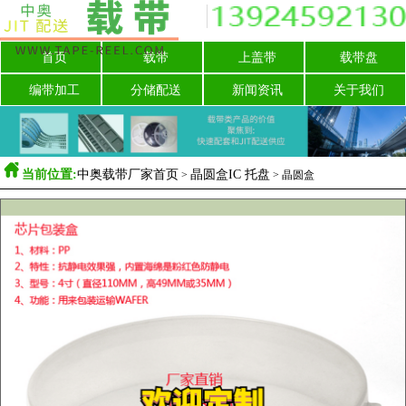
首页
载带
上盖带
载带盘
编带加工
分储配送
新闻资讯
关于我们

当前位置:
中奥载带厂家首页
晶圆盒IC 托盘
>
>
晶圆盒