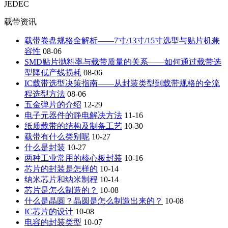
JEDEC
载带资讯
载带卷盘规格全解析——7寸/13寸/15寸选型与贴片机兼
容性
08-06
SMD贴片抛料率与载带质量的关系——如何通过载带选
型降低产线损耗
08-06
IC载带选型决策指南——从封装类型到载带规格的全流
程选型方法
08-06
五金弹片的介绍
12-29
电子元器件的静电解决方法
11-16
纸质载带的结构及制备工艺
10-30
载带有什么类别呢
10-27
什么是封装
10-27
两种工业常用的核心板封装
10-16
芯片的封装是怎样的
10-14
纳米芯片和纳米制程
10-14
芯片是怎么制造的？
10-08
什么是晶圆？晶圆是怎么制造出来的？
10-08
IC芯片的设计
10-08
电容的封装类型
10-07