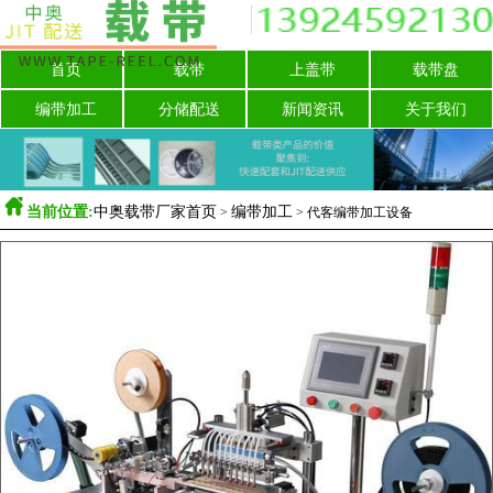
首页
载带
上盖带
载带盘
编带加工
分储配送
新闻资讯
关于我们

当前位置:
中奥载带厂家首页
编带加工
>
>
代客编带加工设备